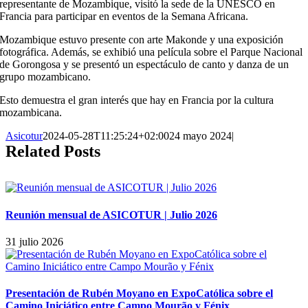
representante de Mozambique, visitó la sede de la UNESCO en
Francia para participar en eventos de la Semana Africana.
Mozambique estuvo presente con arte Makonde y una exposición
fotográfica. Además, se exhibió una película sobre el Parque Nacional
de Gorongosa y se presentó un espectáculo de canto y danza de un
grupo mozambicano.
Esto demuestra el gran interés que hay en Francia por la cultura
mozambicana.
Asicotur
2024-05-28T11:25:24+02:00
24 mayo 2024
|
Related Posts
Reunión mensual de ASICOTUR | Julio 2026
31 julio 2026
Presentación de Rubén Moyano en ExpoCatólica sobre el
Camino Iniciático entre Campo Mourão y Fénix