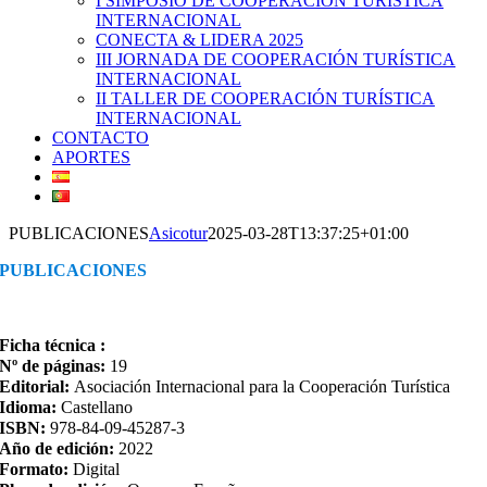
I SIMPOSIO DE COOPERACIÓN TURÍSTICA
INTERNACIONAL
CONECTA & LIDERA 2025
III JORNADA DE COOPERACIÓN TURÍSTICA
INTERNACIONAL
II TALLER DE COOPERACIÓN TURÍSTICA
INTERNACIONAL
CONTACTO
APORTES
PUBLICACIONES
Asicotur
2025-03-28T13:37:25+01:00
PUBLICACIONES
Ficha técnica :
Nº de páginas:
19
Editorial:
Asociación Internacional para la Cooperación Turística
Idioma:
Castellano
ISBN:
978-84-09-45287-3
Año de edición:
2022
Formato:
Digital