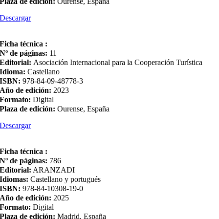
Plaza de edición:
Ourense, España
Descargar
Ficha técnica :
Nº de páginas:
11
Editorial:
Asociación Internacional para la Cooperación Turística
Idioma:
Castellano
ISBN:
978-84-09-48778-3
Año de edición:
2023
Formato:
Digital
Plaza de edición:
Ourense, España
Descargar
Ficha técnica :
Nº de páginas:
786
Editorial:
ARANZADI
Idiomas:
Castellano y portugués
ISBN:
978-84-10308-19-0
Año de edición:
2025
Formato:
Digital
Plaza de edición:
Madrid, España