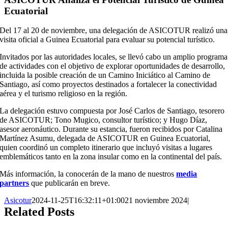
Ecuatorial
Del 17 al 20 de noviembre, una delegación de ASICOTUR realizó una
visita oficial a Guinea Ecuatorial para evaluar su potencial turístico.
Invitados por las autoridades locales, se llevó cabo un amplio programa
de actividades con el objetivo de explorar oportunidades de desarrollo,
incluida la posible creación de un Camino Iniciático al Camino de
Santiago, así como proyectos destinados a fortalecer la conectividad
aérea y el turismo religioso en la región.
La delegación estuvo compuesta por José Carlos de Santiago, tesorero
de ASICOTUR; Tono Mugico, consultor turístico; y Hugo Díaz,
asesor aeronáutico. Durante su estancia, fueron recibidos por Catalina
Martínez Asumu, delegada de ASICOTUR en Guinea Ecuatorial,
quien coordinó un completo itinerario que incluyó visitas a lugares
emblemáticos tanto en la zona insular como en la continental del país.
Más información, la conocerán de la mano de nuestros
media
partners
que publicarán en breve.
Asicotur
2024-11-25T16:32:11+01:00
21 noviembre 2024
|
Related Posts